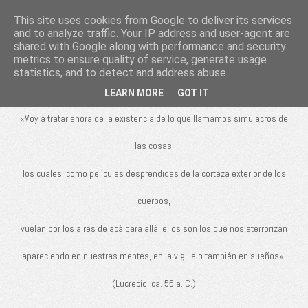
This site uses cookies from Google to deliver its services
De rerum
and to analyze traffic. Your IP address and user-agent are
shared with Google along with performance and security
natura
metrics to ensure quality of service, generate usage
statistics, and to detect and address abuse.
LEARN MORE
GOT IT
«Voy a tratar ahora de la existencia de lo que llamamos simulacros de
las cosas;
los cuales, como películas desprendidas de la corteza exterior de los
cuerpos,
vuelan por los aires de acá para allá; ellos son los que nos aterrorizan
apareciendo en nuestras mentes, en la vigilia o también en sueños».
(Lucrecio, ca. 55 a. C.)