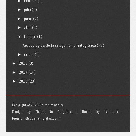
octubre
(1)
►
julio
(2)
►
junio
(2)
►
abril
(1)
►
febrero
(1)
▼
Arqueologías de la imagen cinematográfica (I-V)
enero
(1)
►
2018
(9)
►
2017
(14)
►
2016
(20)
►
Copyright ©
2026
De rerum natura
Design by
Theme in Progress
| Theme by
Lasantha
-
PremiumBloggerTemplates.com