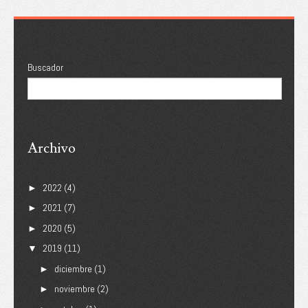
Buscador
Archivo
2022
(4)
►
2021
(7)
►
2020
(5)
►
2019
(11)
▼
diciembre
(1)
►
noviembre
(2)
►