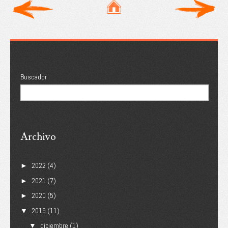
Buscador
Archivo
2022
(4)
►
2021
(7)
►
2020
(5)
►
2019
(11)
▼
diciembre
(1)
▼