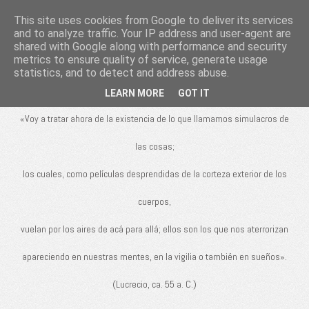
This site uses cookies from Google to deliver its services
De rerum
and to analyze traffic. Your IP address and user-agent are
shared with Google along with performance and security
natura
metrics to ensure quality of service, generate usage
statistics, and to detect and address abuse.
LEARN MORE
GOT IT
«Voy a tratar ahora de la existencia de lo que llamamos simulacros de
las cosas;
los cuales, como películas desprendidas de la corteza exterior de los
cuerpos,
vuelan por los aires de acá para allá; ellos son los que nos aterrorizan
apareciendo en nuestras mentes, en la vigilia o también en sueños».
(Lucrecio, ca. 55 a. C.)