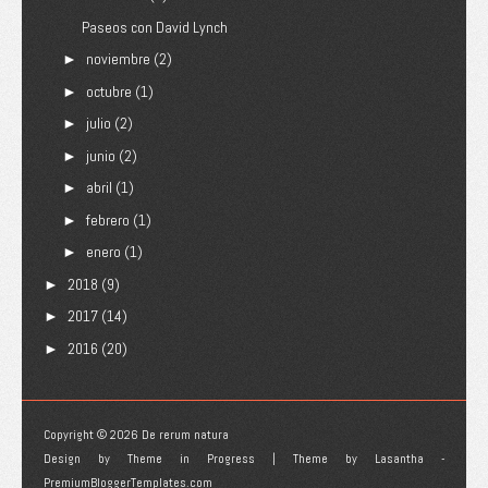
Paseos con David Lynch
noviembre
(2)
►
octubre
(1)
►
julio
(2)
►
junio
(2)
►
abril
(1)
►
febrero
(1)
►
enero
(1)
►
2018
(9)
►
2017
(14)
►
2016
(20)
►
Copyright ©
2026
De rerum natura
Design by
Theme in Progress
| Theme by
Lasantha
-
PremiumBloggerTemplates.com