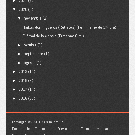
2021
(7)
►
2020
(5)
▼
noviembre
(2)
▼
Haikus domingueros (Retratos) (Feminismo de 37ª ola)
El árbol de la ciencia (Ermanno Olmi)
octubre
(1)
►
septiembre
(1)
►
agosto
(1)
►
2019
(11)
►
2018
(9)
►
2017
(14)
►
2016
(20)
►
Copyright ©
2026
De rerum natura
Design by
Theme in Progress
| Theme by
Lasantha
-