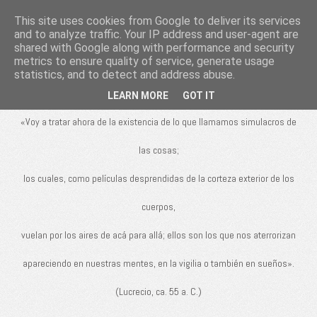
This site uses cookies from Google to deliver its services
De rerum
and to analyze traffic. Your IP address and user-agent are
shared with Google along with performance and security
natura
metrics to ensure quality of service, generate usage
statistics, and to detect and address abuse.
LEARN MORE
GOT IT
«Voy a tratar ahora de la existencia de lo que llamamos simulacros de
las cosas;
los cuales, como películas desprendidas de la corteza exterior de los
cuerpos,
vuelan por los aires de acá para allá; ellos son los que nos aterrorizan
apareciendo en nuestras mentes, en la vigilia o también en sueños».
(Lucrecio, ca. 55 a. C.)